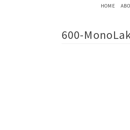
HOME
AB
600-MonoLak